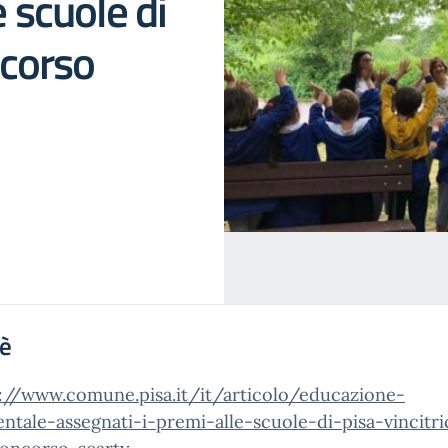
e scuole di
ncorso
'è
://www.comune.pisa.it/it/articolo/educazione-
ntale-assegnati-i-premi-alle-scuole-di-pisa-vincitri