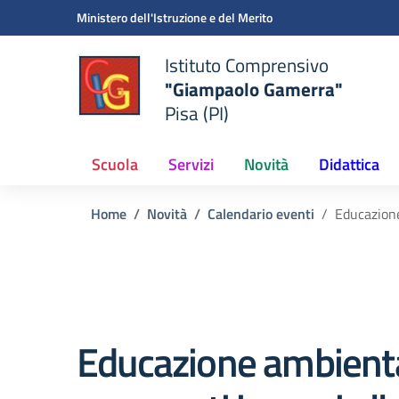
Vai ai contenuti
Vai al menu di navigazione
Vai al footer
Ministero dell'Istruzione e del Merito
Istituto Comprensivo
"Giampaolo Gamerra"
Pisa (PI)
Scuola
Servizi
Novità
Didattica
Home
Novità
Calendario eventi
Educazione
Educazione ambienta