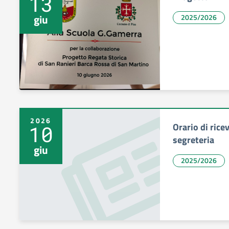
13
giu
2025/2026
2026
Orario di rice
10
segreteria
giu
2025/2026