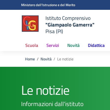
Vai ai contenuti
Vai al menu di navigazione
Vai al footer
Ministero dell'Istruzione e del Merito
Istituto Comprensivo
"Giampaolo Gamerra"
Pisa (PI)
Scuola
Servizi
Novità
Didattica
Home
Novità
Le notizie
Le notizie
Informazioni dall'istituto