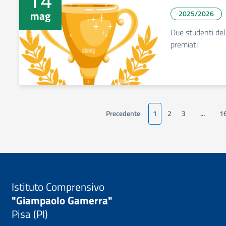
14
mag
2025/2026
Due studenti del 
premiati
Precedente
1
2
3
...
1
Istituto Comprensivo
"Giampaolo Gamerra"
Pisa (PI)