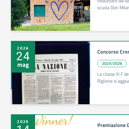
Realizzato dai ba
scuola Don Mila
2026
Concorso Cron
24
mag
2025/2026
La classe III F d
Riglione si aggiu
2026
Premiazione G