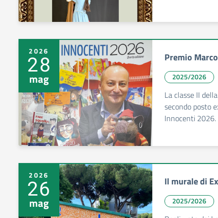
2026
Premio Marco
28
mag
2025/2026
La classe II dell
secondo posto e
Innocenti 2026.
2026
Il murale di E
26
mag
2025/2026