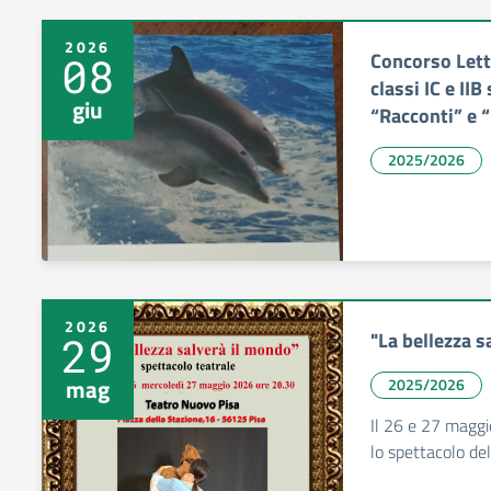
2026
Concorso Lette
08
classi IC e IIB
giu
“Racconti” e 
2025/2026
2026
"La bellezza s
29
mag
2025/2026
Il 26 e 27 maggi
lo spettacolo del