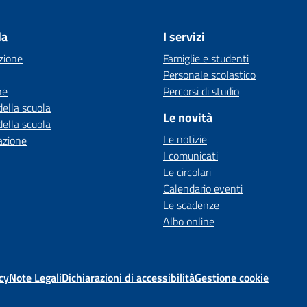
la
I servizi
zione
Famiglie e studenti
Personale scolastico
ne
Percorsi di studio
della scuola
Le novità
della scuola
Le notizie
azione
I comunicati
Le circolari
Calendario eventi
Le scadenze
Albo online
cy
Note Legali
Dichiarazioni di accessibilità
Gestione cookie