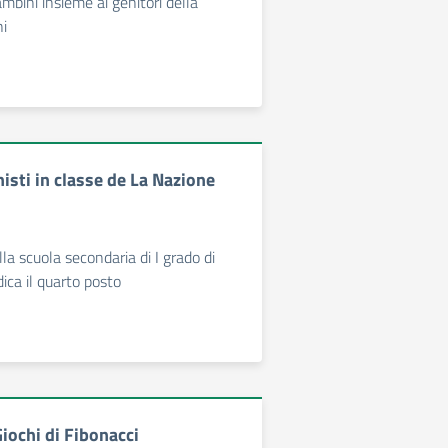
mbini insieme ai genitori della
ni
isti in classe de La Nazione
ella scuola secondaria di I grado di
dica il quarto posto
iochi di Fibonacci