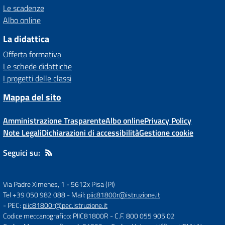
Le scadenze
Albo online
La didattica
Offerta formativa
Le schede didattiche
I progetti delle classi
Mappa del sito
Amministrazione Trasparente
Albo online
Privacy Policy
Note Legali
Dichiarazioni di accessibilità
Gestione cookie
Seguici su:
Via Padre Ximenes, 1
-
5612x Pisa (PI)
Tel +39 050 982 088
- Mail:
piic81800r@istruzione.it
- PEC:
piic81800r@pec.istruzione.it
Codice meccanografico: PIIC81800R
- C.F. 800 055 905 02