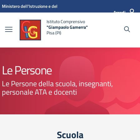
Vai ai contenuti
Vai al menu di navigazione
Vai al footer
Ministero dell'Istruzione e del
Accedi
Merito
Istituto Comprensivo
"Giampaolo Gamerra"
Pisa (PI)
Le Persone
Le Persone della scuola, insegnanti,
personale ATA e docenti
Scuola