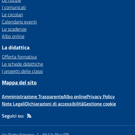
I comunicati
Le circolari
Calendario eventi
Le scadenze
Albo online
La didattica
Offerta formativa
Le schede didattiche
I progetti delle classi
Mappa del sito
Amministrazione Trasparente
Albo online
Privacy Policy
Note Legali
Dichiarazioni di accessibilità
Gestione cookie
Seguici su:
Via Padre Ximenes, 1
-
5612x Pisa (PI)