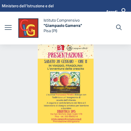
Vai ai contenuti
Vai al menu di navigazione
Vai al footer
Ministero dell'Istruzione e del
Accedi
Merito
Istituto Comprensivo
"Giampaolo Gamerra"
Pisa (PI)