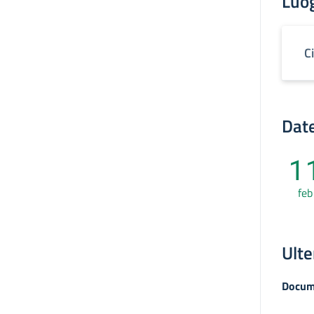
Luo
C
Date
1
feb
Ulte
Docum