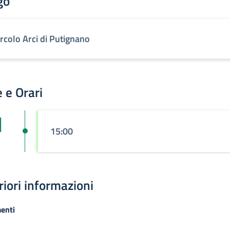
go
ircolo Arci di Putignano
 e Orari
1
15:00
riori informazioni
enti