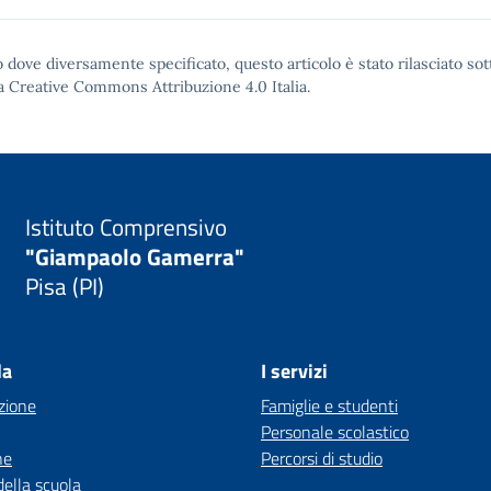
 dove diversamente specificato, questo articolo è stato rilasciato sot
a Creative Commons Attribuzione 4.0
Italia.
Istituto Comprensivo
"Giampaolo Gamerra"
Pisa (PI)
la
I servizi
zione
Famiglie e studenti
Personale scolastico
ne
Percorsi di studio
della scuola