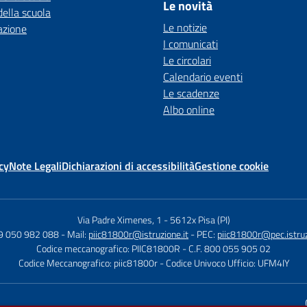
Le novità
della scuola
Le notizie
azione
I comunicati
Le circolari
Calendario eventi
Le scadenze
Albo online
cy
Note Legali
Dichiarazioni di accessibilità
Gestione cookie
Via Padre Ximenes, 1
-
5612x Pisa (PI)
39 050 982 088
- Mail:
piic81800r@istruzione.it
- PEC:
piic81800r@pec.istruz
Codice meccanografico: PIIC81800R
- C.F. 800 055 905 02
Codice Meccanografico: piic81800r
- Codice Univoco Ufficio: UFM4IY