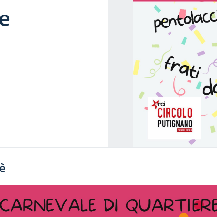
re
'è