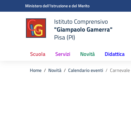
Vai ai contenuti
Vai al menu di navigazione
Vai al footer
Ministero dell'Istruzione e del Merito
Istituto Comprensivo
"Giampaolo Gamerra"
Pisa (PI)
Scuola
Servizi
Novità
Didattica
Home
Novità
Calendario eventi
Carnevale 