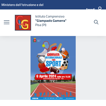
Vai ai contenuti
Vai al menu di navigazione
Vai al footer
Ministero dell'Istruzione e del
Accedi
Merito
Istituto Comprensivo
"Giampaolo Gamerra"
Pisa (PI)