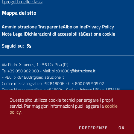
I progetti delle classi
Mappa del sito
Amministrazione Trasparente
Albo online
Privacy Policy
Note Legali
Dichiarazioni di accessibilità
Gestione cookie
Seguici su:
Via Padre Ximenes, 1
-
5612x Pisa (PI)
Tel +39 050 982 088
- Mail:
piic81800r@istruzione.it
- PEC:
piic81800r@pec.istruzione.it
Codice meccanografico: PIIC81800R
- C.F. 800 055 905 02
Codice Meccanografico: piic81800r
- Codice Univoco Ufficio: UFM4IY
Questo sito utilizza cookie tecnici per erogare i propri
servizi.
Per maggiori informazioni puoi leggere la
cookie
Concept & Design by
Designers Italia
policy
.
Sito web realizzato con CMS
SCUOLASTICO
DEI COOKIE
PREFERENZE
OK