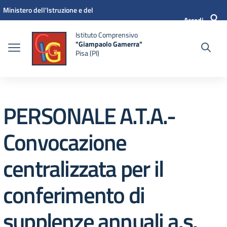
Vai ai contenuti
Vai al menu di navigazione
Vai al footer
Ministero dell'Istruzione e del
Accedi
Merito
Istituto Comprensivo
"Giampaolo Gamerra"
Pisa (PI)
PERSONALE A.T.A.-
Convocazione
centralizzata per il
conferimento di
supplenze annuali a.s.