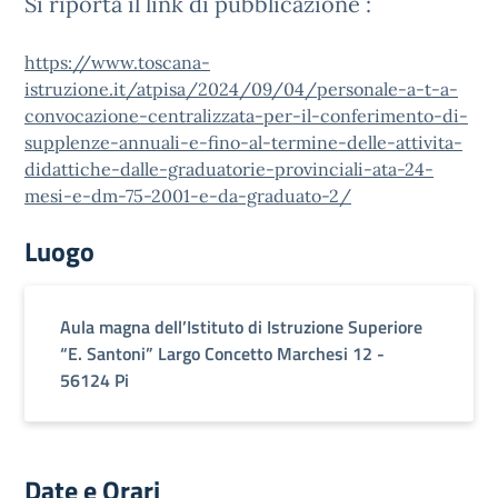
Si riporta il link di pubblicazione :
https://www.toscana-
istruzione.it/atpisa/2024/09/04/personale-a-t-a-
convocazione-centralizzata-per-il-conferimento-di-
supplenze-annuali-e-fino-al-termine-delle-attivita-
didattiche-dalle-graduatorie-provinciali-ata-24-
mesi-e-dm-75-2001-e-da-graduato-2/
Luogo
Aula magna dell’Istituto di Istruzione Superiore
“E. Santoni” Largo Concetto Marchesi 12 -
56124 Pi
Date e Orari