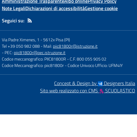
Amministrazione Trasparente
Albo online
Privacy Policy
Note Legali
Dichiarazioni di accessibilità
Gestione cookie
Seguici su:
Via Padre Ximenes, 1
-
5612x Pisa (PI)
Tel +39 050 982 088
- Mail:
piic81800r@istruzione.it
- PEC:
piic81800r@pec.istruzione.it
Codice meccanografico: PIIC81800R
- C.F. 800 055 905 02
Codice Meccanografico: piic81800r
- Codice Univoco Ufficio: UFM4IY
Concept & Design by
Designers Italia
Sito web realizzato con CMS
SCUOLASTICO