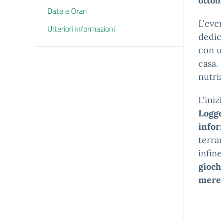
ottob
Date e Orari
L'eve
Ulteriori informazioni
dedic
con u
casa.
nutri
L'ini
Logg
infor
terra
infin
gioch
mer