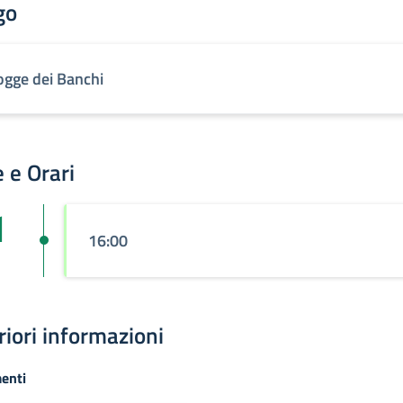
go
ogge dei Banchi
 e Orari
1
16:00
riori informazioni
enti