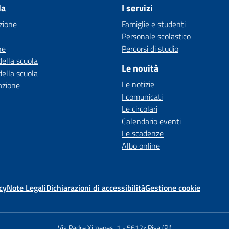
la
I servizi
zione
Famiglie e studenti
Personale scolastico
ne
Percorsi di studio
della scuola
Le novità
della scuola
Le notizie
azione
I comunicati
Le circolari
Calendario eventi
Le scadenze
Albo online
cy
Note Legali
Dichiarazioni di accessibilità
Gestione cookie
Via Padre Ximenes, 1
-
5612x Pisa (PI)