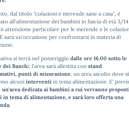
re.
nto, dal titolo "colazioni e merende sane a casa"
,
è
ato all'alimentazione dei bambini in fascia di età 3/14
n attenzione particolare per le merende e le colazion
 E sarà un'occasione per confrontarsi in materia di
zione.
ziativa si terrà nel pomeriggio
dalle ore 16,00
sotto le
e dei Banch
i; l'area sarà allestita con
stand
mativi,
punti di misurazione
, un area ascolto dove si
nno alcuni
interventi
in tema alimentazione. E' previ
e
un'area dedicata ai bambini a cui verranno propost
i in tema di alimentazione, e sarà loro offerta una
en
d
a.