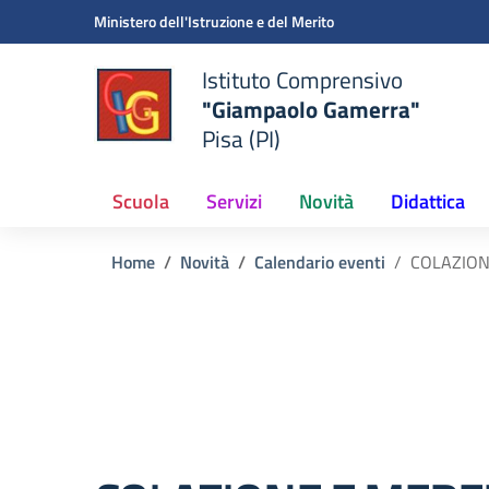
Vai ai contenuti
Vai al menu di navigazione
Vai al footer
Ministero dell'Istruzione e del Merito
Istituto Comprensivo
"Giampaolo Gamerra"
Pisa (PI)
Scuola
Servizi
Novità
Didattica
Home
Novità
Calendario eventi
COLAZION