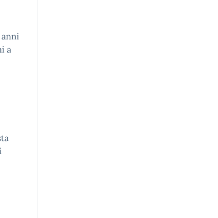
 anni
i a
sta
i