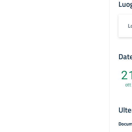
Luo
L
Date
2
ott
Ulte
Docum