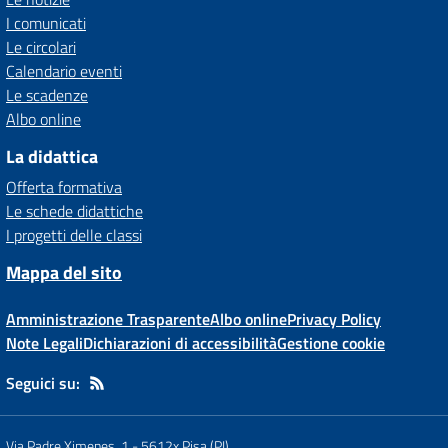
I comunicati
Le circolari
Calendario eventi
Le scadenze
Albo online
La didattica
Offerta formativa
Le schede didattiche
I progetti delle classi
Mappa del sito
Amministrazione Trasparente
Albo online
Privacy Policy
Note Legali
Dichiarazioni di accessibilità
Gestione cookie
Seguici su:
Via Padre Ximenes, 1
-
5612x Pisa (PI)