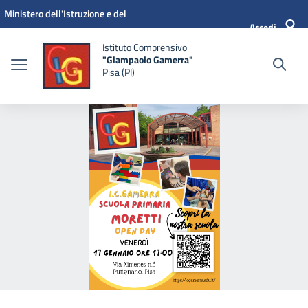
Vai ai contenuti
Vai al menu di navigazione
Vai al footer
Ministero dell'Istruzione e del
Accedi
Merito
Istituto Comprensivo
"Giampaolo Gamerra"
Pisa (PI)