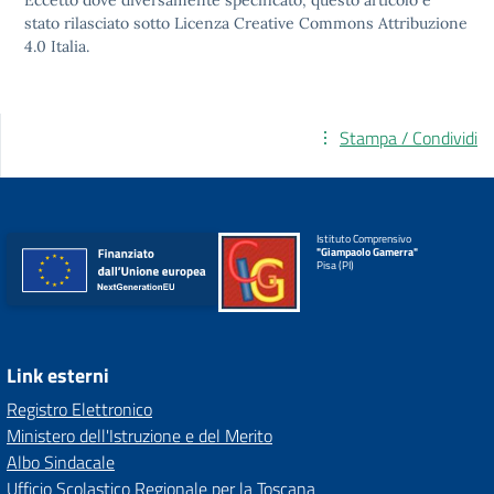
Eccetto dove diversamente specificato, questo articolo è
stato rilasciato sotto
Licenza Creative Commons Attribuzione
4.0
Italia.
Stampa / Condividi
Istituto Comprensivo
"Giampaolo Gamerra"
Pisa (PI)
Link esterni
Registro Elettronico
Ministero dell'Istruzione e del Merito
Albo Sindacale
Ufficio Scolastico Regionale per la Toscana