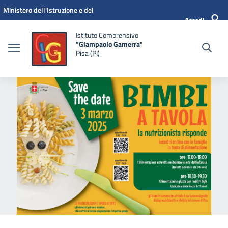
Vai ai contenuti
Vai al menu di navigazione
Vai al footer
Ministero dell'Istruzione e del
Accedi
Merito
Istituto Comprensivo
"Giampaolo Gamerra"
Pisa (PI)