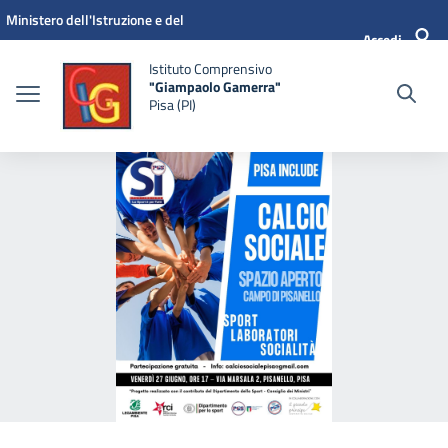
Vai ai contenuti
Vai al menu di navigazione
Vai al footer
Ministero dell'Istruzione e del
Accedi
Merito
Istituto Comprensivo
"Giampaolo Gamerra"
Pisa (PI)