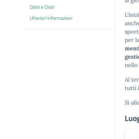
ai gi
Date e Orari
L’ini
Ulteriori informazioni
anche
sport
per l
menta
gesti
nello 
Al te
tutti
Si al
Luo