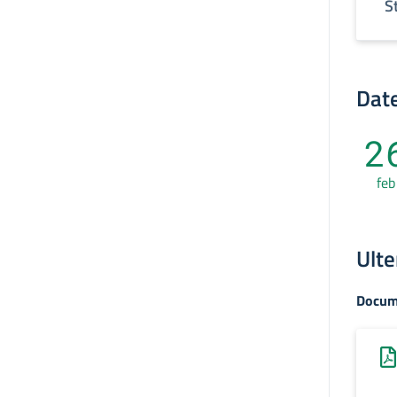
S
Date
2
feb
Ulte
Docum