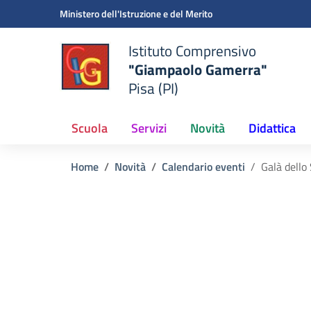
Vai ai contenuti
Vai al menu di navigazione
Vai al footer
Ministero dell'Istruzione e del Merito
Istituto Comprensivo
"Giampaolo Gamerra"
Pisa (PI)
Scuola
Servizi
Novità
Didattica
Home
Novità
Calendario eventi
Galà dello