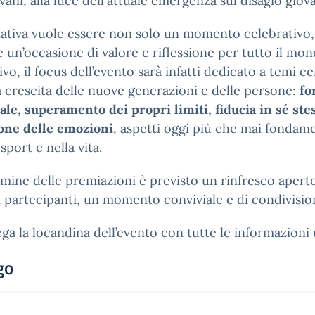
ovani, alla luce dell'attuale emergenza sul disagio giova
ziativa vuole essere non solo un momento celebrativo
 un’occasione di valore e riflessione per tutto il mo
ivo, il focus dell’evento sarà infatti dedicato a temi ce
a crescita delle nuove generazioni e delle persone:
fo
le, superamento dei propri limiti, fiducia in sé stes
one delle emozioni
, aspetti oggi più che mai fondame
sport e nella vita.
rmine delle premiazioni è previsto un rinfresco apert
 i partecipanti, un momento conviviale e di condivisio
lega la locandina dell’evento con tutte le informazioni u
go