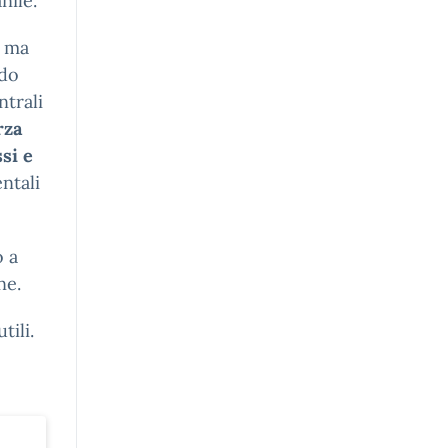
nile.
, ma
ndo
ntrali
rza
si e
ntali
o a
ne.
tili.