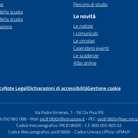
ne
Percorsi di studio
della scuola
Le novità
della scuola
Le notizie
azione
I comunicati
Le circolari
Calendario eventi
Le scadenze
Albo online
cy
Note Legali
Dichiarazioni di accessibilità
Gestione cookie
Via Padre Ximenes, 1
-
5612x Pisa (PI)
39 050 982 088
- Mail:
piic81800r@istruzione.it
- PEC:
piic81800r@pec.istruz
Codice meccanografico: PIIC81800R
- C.F. 800 055 905 02
Codice Meccanografico: piic81800r
- Codice Univoco Ufficio: UFM4IY