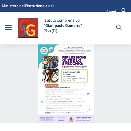
Vai ai contenuti
Vai al menu di navigazione
Vai al footer
Ministero dell'Istruzione e del
Accedi
Merito
Istituto Comprensivo
"Giampaolo Gamerra"
Pisa (PI)