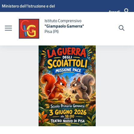
Vai ai contenuti
Vai al menu di navigazione
Vai al footer
Ministero dell'Istruzione e del
Accedi
Merito
Istituto Comprensivo
"Giampaolo Gamerra"
Pisa (PI)