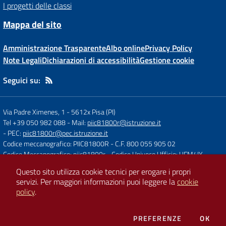
I progetti delle classi
Mappa del sito
Amministrazione Trasparente
Albo online
Privacy Policy
Note Legali
Dichiarazioni di accessibilità
Gestione cookie
Seguici su:
Via Padre Ximenes, 1
-
5612x Pisa (PI)
Tel +39 050 982 088
- Mail:
piic81800r@istruzione.it
- PEC:
piic81800r@pec.istruzione.it
Codice meccanografico: PIIC81800R
- C.F. 800 055 905 02
Codice Meccanografico: piic81800r
- Codice Univoco Ufficio: UFM4IY
Questo sito utilizza cookie tecnici per erogare i propri
servizi.
Per maggiori informazioni puoi leggere la
cookie
Concept & Design by
Designers Italia
policy
.
Sito web realizzato con CMS
SCUOLASTICO
DEI COOKIE
PREFERENZE
OK