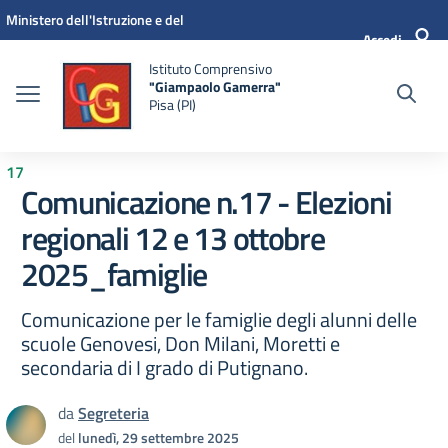
Vai ai contenuti
Vai al menu di navigazione
Vai al footer
Ministero dell'Istruzione e del
Accedi
Merito
Istituto Comprensivo
"Giampaolo Gamerra"
Pisa (PI)
17
Comunicazione n.17 - Elezioni
regionali 12 e 13 ottobre
2025_famiglie
Comunicazione per le famiglie degli alunni delle
scuole Genovesi, Don Milani, Moretti e
secondaria di I grado di Putignano.
da
Segreteria
del
lunedì, 29 settembre 2025