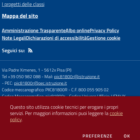
I progetti delle classi
Mappa del sito
Amministrazione Trasparente
Albo online
Privacy Policy
Note Legali
Dichiarazioni di accessibilità
Gestione cookie
Seguici su:
Via Padre Ximenes, 1
-
5612x Pisa (PI)
Tel +39 050 982 088
- Mail:
piic81800r@istruzione.it
- PEC:
piic81800r@pec.istruzione.it
Codice meccanografico: PIIC81800R
- C.F. 800 055 905 02
Codice Meccanografico: piic81800r
- Codice Univoco Ufficio: UFM4IY
Questo sito utilizza cookie tecnici per erogare i propri
servizi.
Per maggiori informazioni puoi leggere la
cookie
Concept & Design by
Designers Italia
policy
.
Sito web realizzato con CMS
SCUOLASTICO
DEI COOKIE
PREFERENZE
OK