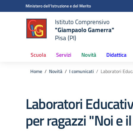
Vai ai contenuti
Vai al menu di navigazione
Vai al footer
Ministero dell'Istruzione e del Merito
Istituto Comprensivo
"Giampaolo Gamerra"
Pisa (PI)
Scuola
Servizi
Novità
Didattica
Home
Novità
I comunicati
Laboratori Educa
Laboratori Educativi
per ragazzi "Noi e i