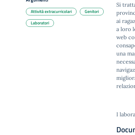
Si trat
Attività extracurricolari
Genitori
provinc
ai raga
Laboratori
a loro 
web con
consape
una ma
necess
navigaz
miglior
relazion
I labora
Docu