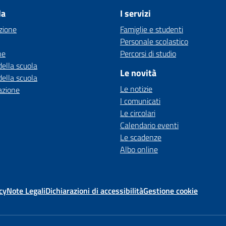
la
I servizi
zione
Famiglie e studenti
Personale scolastico
ne
Percorsi di studio
della scuola
Le novità
della scuola
Le notizie
azione
I comunicati
Le circolari
Calendario eventi
Le scadenze
Albo online
cy
Note Legali
Dichiarazioni di accessibilità
Gestione cookie