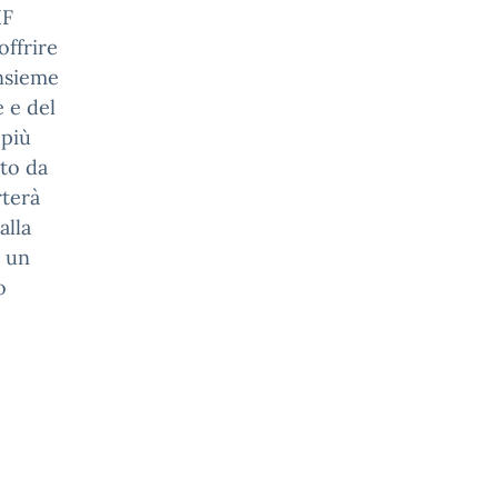
IF
offrire
insieme
e e del
 più
ato da
rterà
alla
d un
o