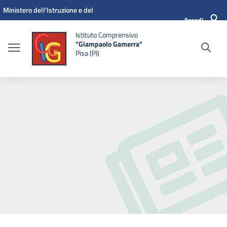
Vai ai contenuti
Vai al menu di navigazione
Vai al footer
Ministero dell'Istruzione e del
Accedi
Merito
Istituto Comprensivo
"Giampaolo Gamerra"
Pisa (PI)