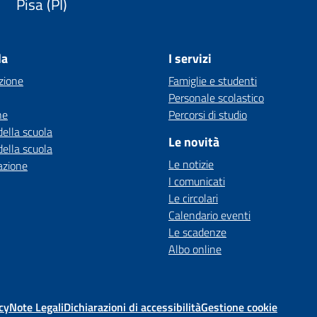
Pisa (PI)
la
I servizi
zione
Famiglie e studenti
Personale scolastico
ne
Percorsi di studio
della scuola
Le novità
della scuola
Le notizie
azione
I comunicati
Le circolari
Calendario eventi
Le scadenze
Albo online
cy
Note Legali
Dichiarazioni di accessibilità
Gestione cookie