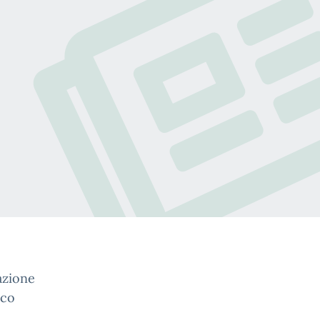
azione
ico