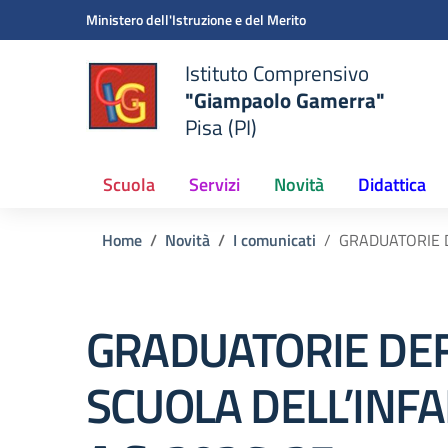
Vai ai contenuti
Vai al menu di navigazione
Vai al footer
Ministero dell'Istruzione e del Merito
Istituto Comprensivo
"Giampaolo Gamerra"
Pisa (PI)
Scuola
Servizi
Novità
Didattica
Home
Novità
I comunicati
GRADUATORIE D
GRADUATORIE DEF
SCUOLA DELL’INFA