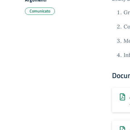
Comunicato
Gr
Co
Mo
In
Docu