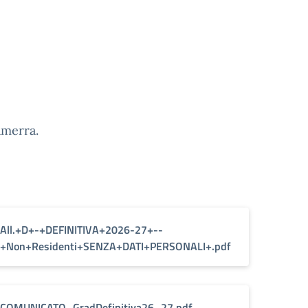
amerra.
All.+D+-+DEFINITIVA+2026-27+--
+Non+Residenti+SENZA+DATI+PERSONALI+.pdf
COMUNICATO_GradDefinitiva26_27.pdf