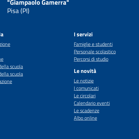
"Giampaolo Gamerra"
Pisa (PI)
la
I servizi
zione
Famiglie e studenti
Personale scolastico
ne
Percorsi di studio
della scuola
Le novità
della scuola
Le notizie
azione
I comunicati
Le circolari
Calendario eventi
Le scadenze
Albo online