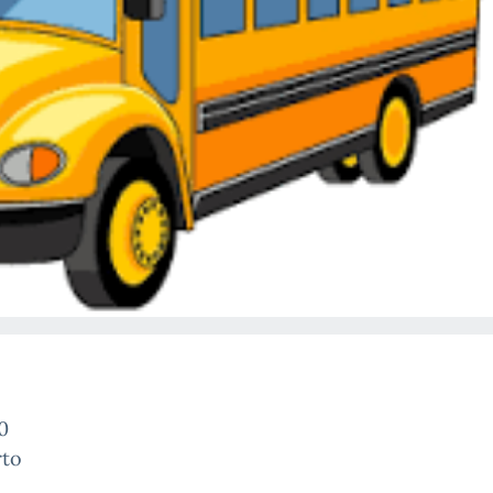
0
rto