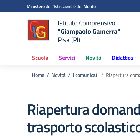
Vai ai contenuti
Vai al menu di navigazione
Vai al footer
Ministero dell'Istruzione e del Merito
Istituto Comprensivo
"Giampaolo Gamerra"
Pisa (PI)
Scuola
Servizi
Novità
Didattica
Home
Novità
I comunicati
Riapertura doma
Riapertura domand
trasporto scolastic