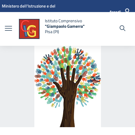
Vai ai contenuti
Vai al menu di navigazione
Vai al footer
Ministero dell'Istruzione e del
Accedi
Merito
Istituto Comprensivo
"Giampaolo Gamerra"
Pisa (PI)