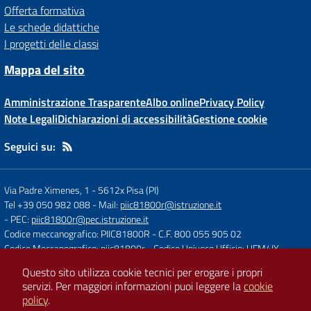
Offerta formativa
Le schede didattiche
I progetti delle classi
Mappa del sito
Amministrazione Trasparente
Albo online
Privacy Policy
Note Legali
Dichiarazioni di accessibilità
Gestione cookie
Seguici su:
Via Padre Ximenes, 1
-
5612x Pisa (PI)
Tel +39 050 982 088
- Mail:
piic81800r@istruzione.it
- PEC:
piic81800r@pec.istruzione.it
Codice meccanografico: PIIC81800R
- C.F. 800 055 905 02
Codice Meccanografico: piic81800r
- Codice Univoco Ufficio: UFM4IY
Questo sito utilizza cookie tecnici per erogare i propri
servizi.
Per maggiori informazioni puoi leggere la
cookie
Concept & Design by
Designers Italia
policy
.
Sito web realizzato con CMS
SCUOLASTICO