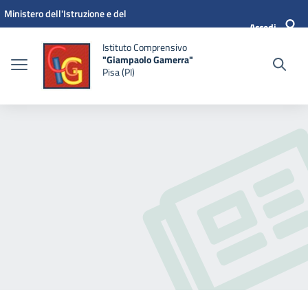
Vai ai contenuti
Vai al menu di navigazione
Vai al footer
Ministero dell'Istruzione e del
Accedi
Merito
Istituto Comprensivo
"Giampaolo Gamerra"
Pisa (PI)