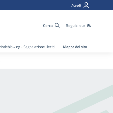
Accedi
Cerca
Seguici su:
istleblowing - Segnalazione illeciti
Mappa del sito
a.