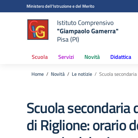
Vai ai contenuti
Vai al menu di navigazione
Vai al footer
Ministero dell'Istruzione e del Merito
Istituto Comprensivo
"Giampaolo Gamerra"
Pisa (PI)
Scuola
Servizi
Novità
Didattica
Home
Novità
Le notizie
Scuola secondaria d
Scuola secondaria d
di Riglione: orario d