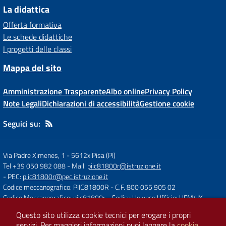
La didattica
Offerta formativa
Le schede didattiche
I progetti delle classi
Mappa del sito
Amministrazione Trasparente
Albo online
Privacy Policy
Note Legali
Dichiarazioni di accessibilità
Gestione cookie
Seguici su:
Via Padre Ximenes, 1
-
5612x Pisa (PI)
Tel +39 050 982 088
- Mail:
piic81800r@istruzione.it
- PEC:
piic81800r@pec.istruzione.it
Codice meccanografico: PIIC81800R
- C.F. 800 055 905 02
Codice Meccanografico: piic81800r
- Codice Univoco Ufficio: UFM4IY
Questo sito utilizza cookie tecnici per erogare i propri
servizi.
Per maggiori informazioni puoi leggere la
cookie