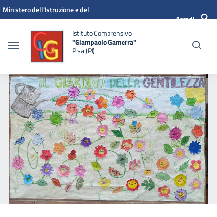
Vai ai contenuti
Vai al menu di navigazione
Vai al footer
Ministero dell'Istruzione e del
Accedi
Merito
Istituto Comprensivo
"Giampaolo Gamerra"
Pisa (PI)