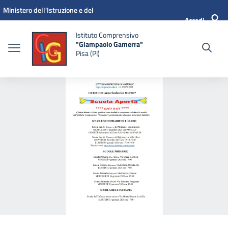
Vai ai contenuti
Vai al menu di navigazione
Vai al footer
Ministero dell'Istruzione e del
Accedi
Merito
Istituto Comprensivo
"Giampaolo Gamerra"
Pisa (PI)