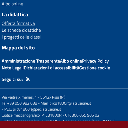
Albo online
La didattica
Offerta formativa
Le schede didattiche
I progetti delle classi
Mappa del sito
Amministrazione Trasparente
Albo online
Privacy Policy
Note Legali
Dichiarazioni di accessibilità
Gestione cookie
Seguici su:
Via Padre Ximenes, 1
-
5612x Pisa (PI)
Tel +39 050 982 088
- Mail:
piic81800r@istruzione.it
- PEC:
piic81800r@pec.istruzione.it
Codice meccanografico: PIIC81800R
- C.F. 800 055 905 02
Codice Meccanografico: piic81800r
- Codice Univoco Ufficio: UFM4IY