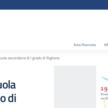
Area Riservata
Wh
ola secondaria di I grado di Riglione
uola
o di