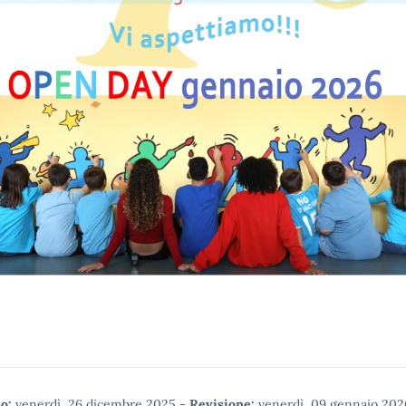
o:
venerdì, 26 dicembre 2025
-
Revisione:
venerdì, 09 gennaio 202