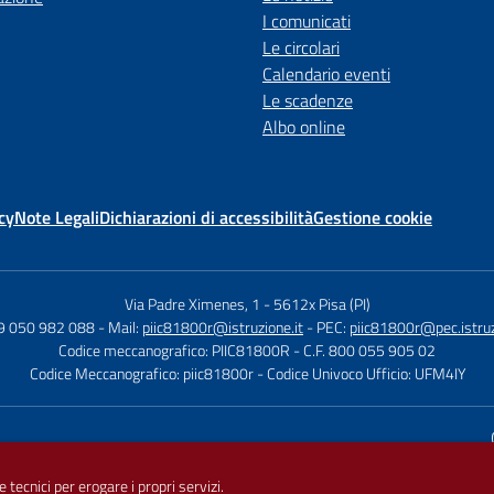
I comunicati
Le circolari
Calendario eventi
Le scadenze
Albo online
cy
Note Legali
Dichiarazioni di accessibilità
Gestione cookie
Via Padre Ximenes, 1
-
5612x Pisa (PI)
39 050 982 088
- Mail:
piic81800r@istruzione.it
- PEC:
piic81800r@pec.istruz
Codice meccanografico: PIIC81800R
- C.F. 800 055 905 02
Codice Meccanografico: piic81800r
- Codice Univoco Ufficio: UFM4IY
Sito w
e tecnici per erogare i propri servizi.