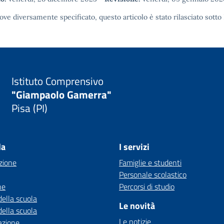
ove diversamente specificato, questo articolo è stato rilasciato sotto
Istituto Comprensivo
"Giampaolo Gamerra"
Pisa (PI)
la
I servizi
zione
Famiglie e studenti
Personale scolastico
ne
Percorsi di studio
della scuola
Le novità
della scuola
Le notizie
azione