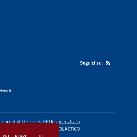
Seguici su:
ione.it
Concept & Design by
Designers Italia
eb realizzato con CMS
SCUOLASTICO
DEI COOKIE
PREFERENZE
OK