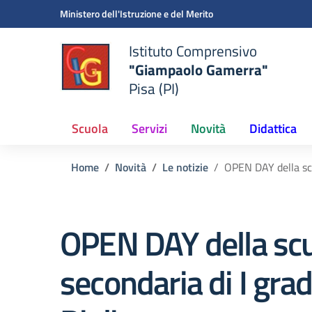
Vai ai contenuti
Vai al menu di navigazione
Vai al footer
Ministero dell'Istruzione e del Merito
Istituto Comprensivo
"Giampaolo Gamerra"
Pisa (PI)
Scuola
Servizi
Novità
Didattica
Home
Novità
Le notizie
OPEN DAY della scu
OPEN DAY della sc
secondaria di I grad