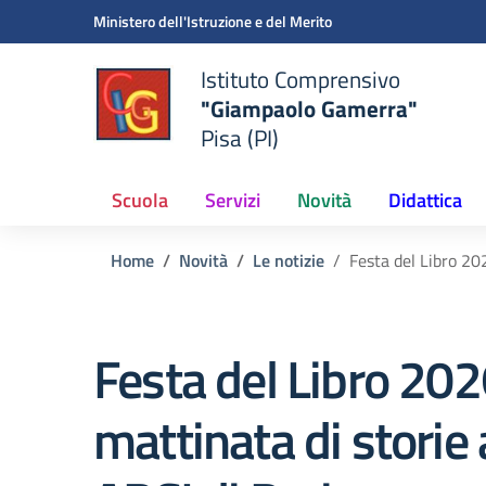
Vai ai contenuti
Vai al menu di navigazione
Vai al footer
Ministero dell'Istruzione e del Merito
Istituto Comprensivo
"Giampaolo Gamerra"
Pisa (PI)
Scuola
Servizi
Novità
Didattica
Home
Novità
Le notizie
Festa del Libro 20
Festa del Libro 20
mattinata di storie 