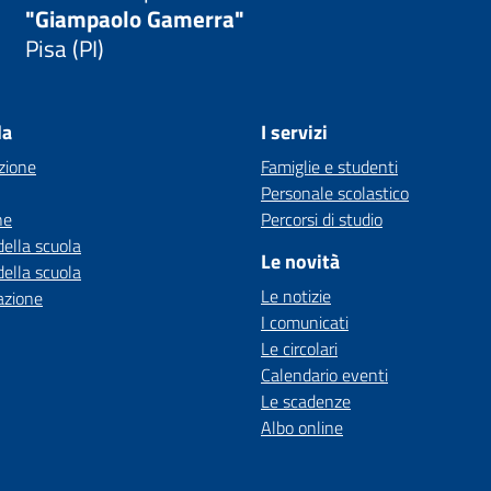
"Giampaolo Gamerra"
Pisa (PI)
la
I servizi
zione
Famiglie e studenti
Personale scolastico
ne
Percorsi di studio
della scuola
Le novità
della scuola
Le notizie
azione
I comunicati
Le circolari
Calendario eventi
Le scadenze
Albo online