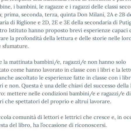
ine, i bambini, le ragazze e i ragazzi delle classi sec
; prima, seconda, terza, quinta Don Milani, 2A e 2B de
ria di Riglione e 2D, 2E e 3E della secondaria di Put
tro Istituto hanno proposto brevi esperienze capaci d
are la profondità della lettura e delle storie nelle lor
e sfumature.
 la mattinata bambini/e, ragazzi/e non hanno solo
ato come hanno lavorato in classe con i libri e la let
nche ascoltato le esperienze fatte in classe con i libr
ri e non. Questa è una delle chiavi del successo della 
ro: mettere nelle condizioni bambini/e e ragazzi/e di
ori che spettatori del proprio e altrui lavorare.
cola comunità di lettori e lettrici che cresce e, in o
esta del libro, ha l’occasione di riconoscersi.