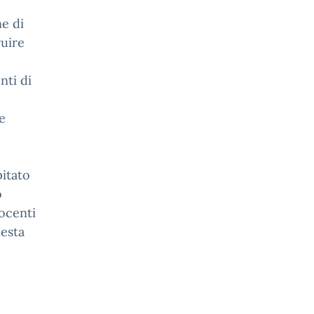
e di
ruire
nti di
e
pitato
o
ocenti
uesta