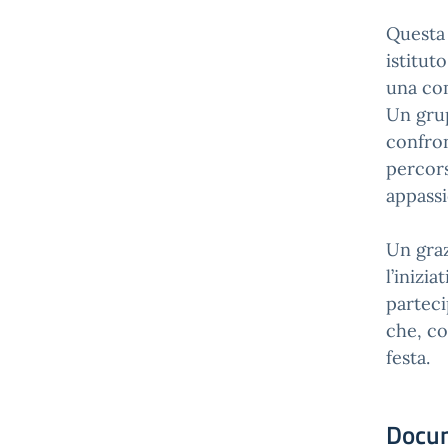
Questa 
istitut
una com
Un grup
confron
percors
appassi
Un graz
l’inizia
parteci
che, co
festa.
Docu