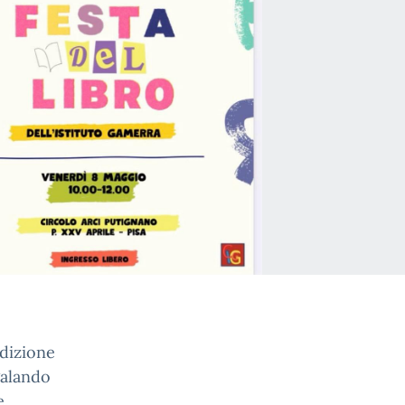
edizione
galando
e.