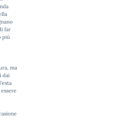
onda
lla
ignano
i far
o più
tura, ma
i dai
Festa
 essere
ccasione