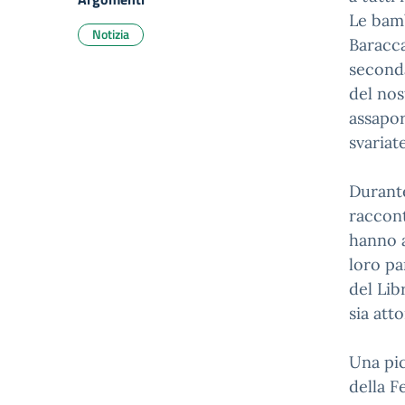
Le bamb
Notizia
Baracca
seconda
del nos
assapor
svariat
Durante
raccont
hanno a
loro pa
del Lib
sia att
Una pic
della F