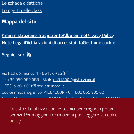
Le schede didattiche
I progetti delle classi
Mappa del sito
Amministrazione Trasparente
Albo online
Privacy Policy
Note Legali
Dichiarazioni di accessibilità
Gestione cookie
Seguici su:
Via Padre Ximenes, 1
-
5612x Pisa (PI)
Tel +39 050 982 088
- Mail:
piic81800r@istruzione.it
- PEC:
piic81800r@pec.istruzione.it
Codice meccanografico: PIIC81800R
- C.F. 800 055 905 02
Codice Meccanografico: piic81800r
- Codice Univoco Ufficio: UFM4IY
Questo sito utilizza cookie tecnici per erogare i propri
servizi.
Per maggiori informazioni puoi leggere la
cookie
Concept & Design by
Designers Italia
policy
.
Sito web realizzato con CMS
SCUOLASTICO