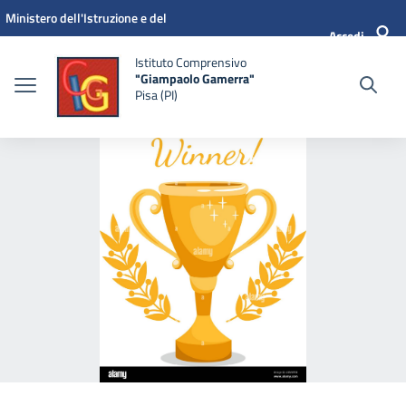
Vai ai contenuti
Vai al menu di navigazione
Vai al footer
Ministero dell'Istruzione e del
Accedi
Merito
Istituto Comprensivo
"Giampaolo Gamerra"
Pisa (PI)