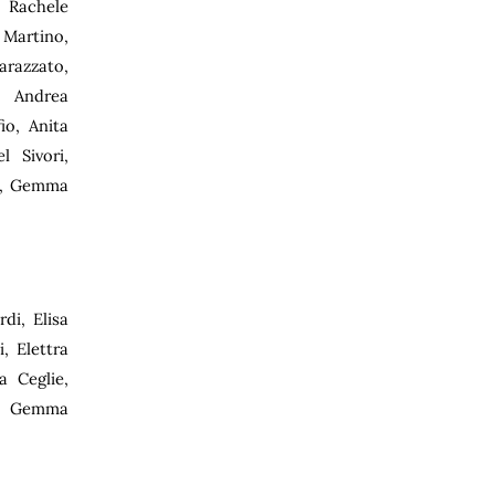
, Rachele
 Martino,
arazzato,
, Andrea
io, Anita
l Sivori,
an, Gemma
di, Elisa
, Elettra
a Ceglie,
a), Gemma