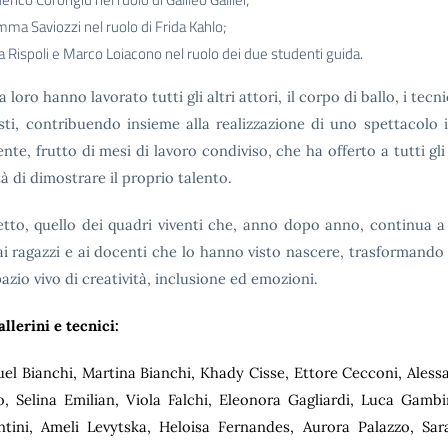
ma Saviozzi nel ruolo di Frida Kahlo;
a Rispoli e Marco Loiacono nel ruolo dei due studenti guida.
 loro hanno lavorato tutti gli altri attori, il corpo di ballo, i tecnic
tisti, contribuendo insieme alla realizzazione di uno spettacolo 
nte, frutto di mesi di lavoro condiviso, che ha offerto a tutti gli
tà di dimostrare il proprio talento.
tto, quello dei quadri viventi che, anno dopo anno, continua a
ai ragazzi e ai docenti che lo hanno visto nascere, trasformando 
azio vivo di creatività, inclusione ed emozioni.
allerini e tecnici:
el Bianchi, Martina Bianchi, Khady Cisse, Ettore Cecconi, Aless
o, Selina Emilian, Viola Falchi, Eleonora Gagliardi, Luca Gamb
ntini, Ameli Levytska, Heloisa Fernandes, Aurora Palazzo, Sara