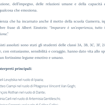
azione, dell’impegno, delle relazioni umane e della capacità 
qualcosa che emoziona.
ienza che ha incarnato anche il motto della scuola Gamerra, is
bre frase di Albert Einstein:
“Imparare è un’esperienza, tutto i
ione.”
sti assoluti sono stati gli studenti delle classi 3A, 3B, 3C, 3F, 2
e, con entusiasmo, sensibilità e coraggio, hanno dato vita allo s
un fortissimo legame emotivo e umano.
nterpreti principali:
li Levytska nel ruolo di Ipazia;
teo Ciampi nel ruolo di Pitagora e Vincent Van Gogh;
nçois Rothan nel ruolo di Dante;
inia Carli nel ruolo di Artemisia Gentileschi;
erico Corongiu nel ruolo di Galileo Galilei;