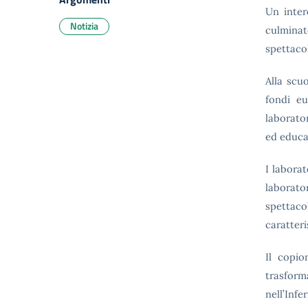
Un inter
Notizia
culminat
spettac
Alla scu
fondi e
laborato
ed educa
I laborat
laborato
spettaco
caratteri
Il copio
trasform
nell’Infe