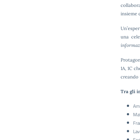
collabor
insieme 
Un’esper
una cele
informaz
Protagoni
1A, 1C ch
creando 
Tra gli i
Ame
Mat
Fra
Lav
Fed