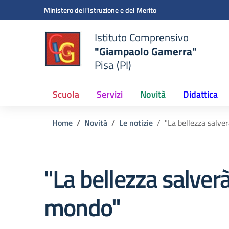
Vai ai contenuti
Vai al menu di navigazione
Vai al footer
Ministero dell'Istruzione e del Merito
Istituto Comprensivo
"Giampaolo Gamerra"
Pisa (PI)
Scuola
Servizi
Novità
Didattica
Home
Novità
Le notizie
"La bellezza salve
"La bellezza salverà 
mondo"