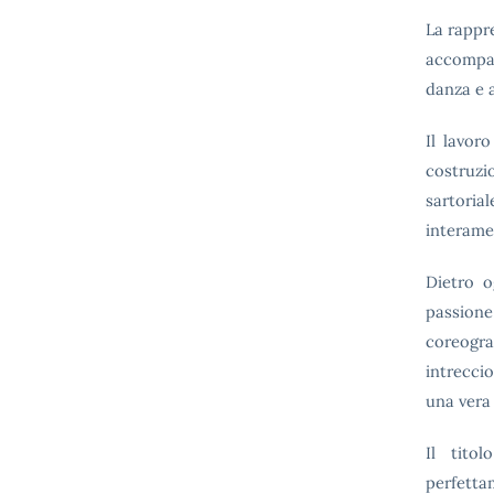
La rappre
accompag
danza e a
Il lavor
costruzi
sartorial
interame
Dietro o
passione
coreogra
intrecci
una vera 
Il tito
perfetta