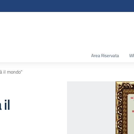
Area Riservata
Wh
rà il mondo"
il