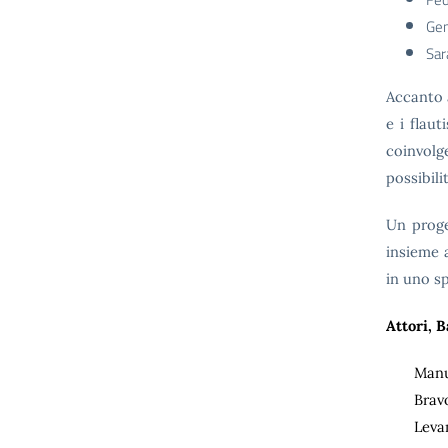
Gem
Sar
Accanto a
e i flau
coinvolge
possibili
Un proge
insieme 
in uno sp
Attori, B
Manu
Brav
Leva