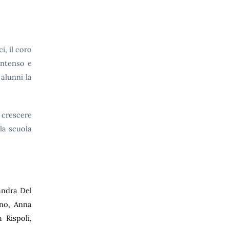
i, il coro
intenso e
 alunni la
 crescere
la scuola
andra Del
ino, Anna
 Rispoli,