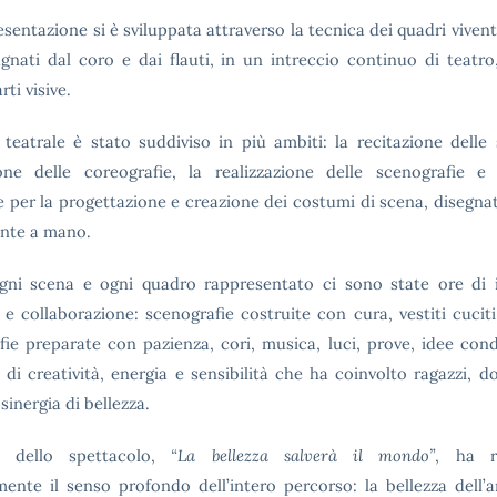
sentazione si è sviluppata attraverso la tecnica dei quadri viventi
nati dal coro e dai flauti, in un intreccio continuo di teatro
rti visive.
o teatrale è stato suddiviso in più ambiti: la recitazione delle 
one delle coreografie, la realizzazione delle scenografie e
e per la progettazione e creazione dei costumi di scena, disegnat
nte a mano.
gni scena e ogni quadro rappresentato ci sono state ore di
 e collaborazione: scenografie costruite con cura, vestiti cucit
fie preparate con pazienza, cori, musica, luci, prove, idee cond
o di creatività, energia e sensibilità che ha coinvolto ragazzi, d
sinergia di bellezza.
lo dello spettacolo,
“La bellezza salverà il mondo”
, ha r
mente il senso profondo dell’intero percorso: la bellezza dell’ar