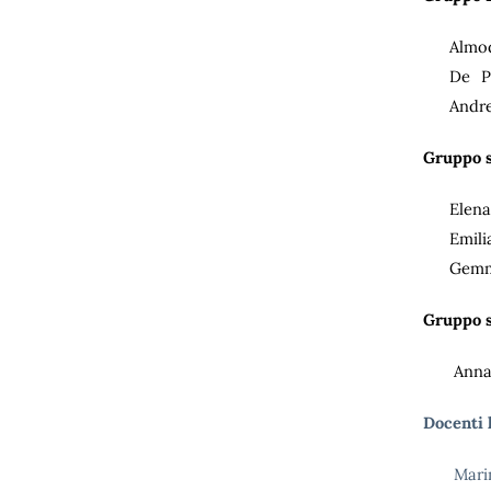
Almod
De Pe
Andre
Gruppo s
Elena
Emili
Gemma
Gruppo s
Anna
Docenti 
Mari