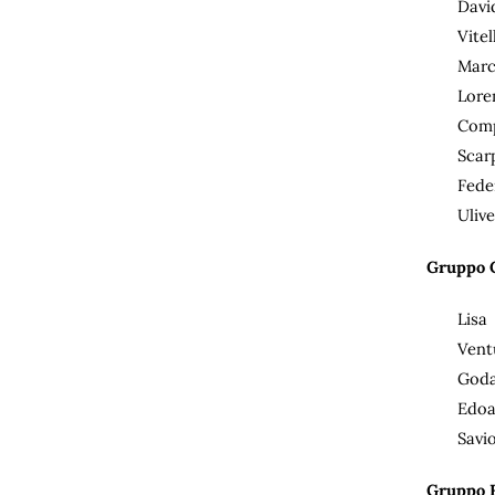
Davi
Vite
Marc
Lore
Comp
Scar
Fede
Uliv
Gruppo C
Lisa
Vent
Goda
Edoa
Savio
Gruppo F