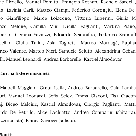
de Rizzello, Manuel Romito, François Rothan, Rachele Sardelli
llo, Lavinia Carli, Matteo Ciampi, Federico Corongiu, Elena De
o Gianfilippo, Marco Loiacono, Vittoria Luperini, Giulia M
nzo Melone, Camilla Mini, Lucilla Paglianti, Martina Piano
arini, Gemma Saviozzi, Edoardo Scanniffio, Federico Scanniff
pellini, Giulia Talini, Asia Tognetti, Matteo Mordagà, Raphae
rico Valente, Matteo Nieri, Samuele Sciuto, Alexandrina Ceb
elli, Manuel Leonardi,
Andrea Barbarello,
Kastiel Almodovar.
oro, soliste e musicisti:
 Malpeli Maggiani, Greta Italia, Andrea Barbarello, Gaia Lambar
uri, Manuel Leonardi, Sofia Selek, Emma Giaconi, Elsa Giaconi
j, Diego Malciuc, Kastiel Almodovar, Giorgio Paglianti, Matti
rdo De Petrillo, Alice Lochiatto, Andrea Comparini (chitarr
zzi (solista), Bianca Saviozzi (solista).
lauti: