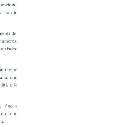
orazione,
sa con lo
menti dei
numerosi
artistico
lauti e un
ma ad uno
lità e le
e, fino a
ante, non
ni.