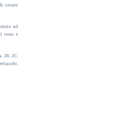
di creare
pirato ad
l resto è
A, 2B, 2C,
pettacolo,