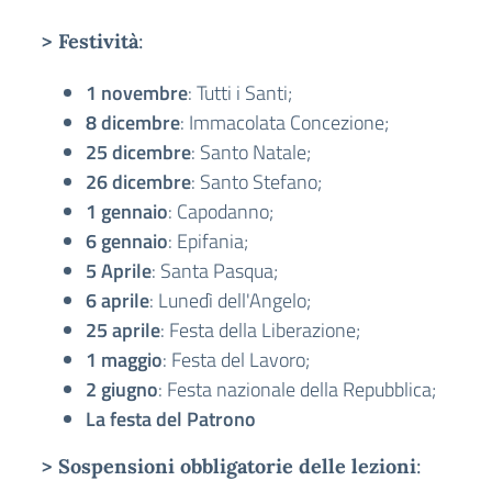
> F
estività
:
1 novembre
: Tutti i Santi;
8 dicembre
: Immacolata Concezione;
25 dicembre
: Santo Natale;
26 dicembre
: Santo Stefano;
1 gennaio
: Capodanno;
6 gennaio
: Epifania;
5 Aprile
: Santa Pasqua;
6 aprile
: Lunedì dell'Angelo;
25 aprile
: Festa della Liberazione;
1 maggio
: Festa del Lavoro;
2 giugno
: Festa nazionale della Repubblica;
La festa del Patrono
> S
ospensioni obbligatorie delle lezioni
: