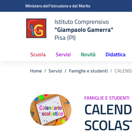
Vai ai contenuti
Vai al menu di navigazione
Vai al footer
Ministero dell'Istruzione e del Merito
Istituto Comprensivo
"Giampaolo Gamerra"
Pisa (PI)
Scuola
Servizi
Novità
Didattica
Home
Servizi
Famiglie e studenti
CALEND
FAMIGLIE E STUDENTI
CALEND
SCOLAS