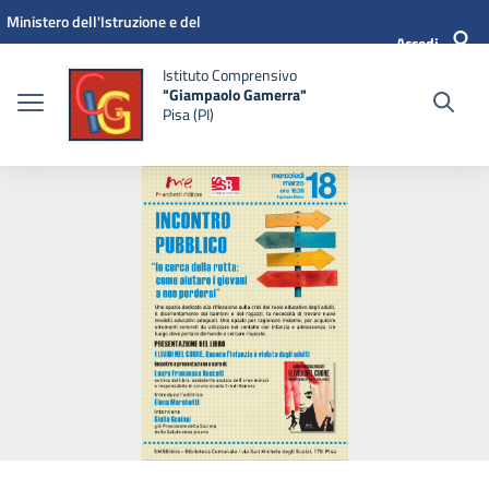
Vai ai contenuti
Vai al menu di navigazione
Vai al footer
Ministero dell'Istruzione e del
Accedi
Merito
Istituto Comprensivo
"Giampaolo Gamerra"
Pisa (PI)