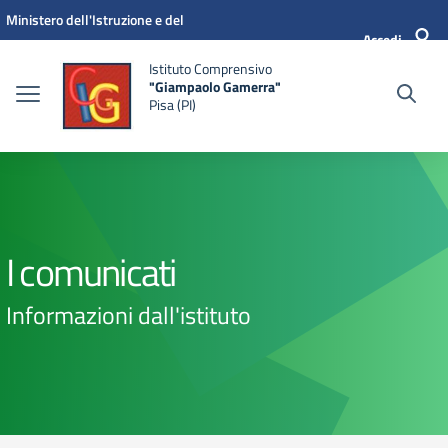
Vai ai contenuti
Vai al menu di navigazione
Vai al footer
Ministero dell'Istruzione e del
Accedi
Merito
Istituto Comprensivo
"Giampaolo Gamerra"
Pisa (PI)
I comunicati
Informazioni dall'istituto