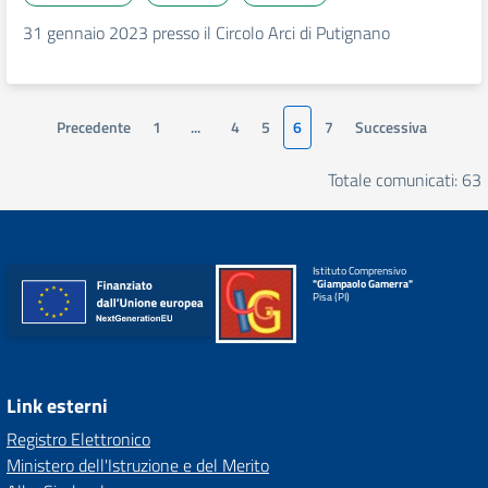
31 gennaio 2023 presso il Circolo Arci di Putignano
Precedente
1
...
4
5
6
7
Successiva
Totale comunicati: 63
Istituto Comprensivo
"Giampaolo Gamerra"
Pisa (PI)
Link esterni
Registro Elettronico
Ministero dell'Istruzione e del Merito