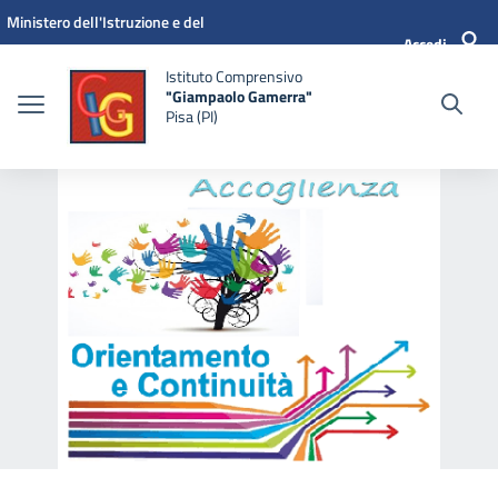
Vai ai contenuti
Vai al menu di navigazione
Vai al footer
Ministero dell'Istruzione e del
Accedi
Merito
Istituto Comprensivo
"Giampaolo Gamerra"
Pisa (PI)