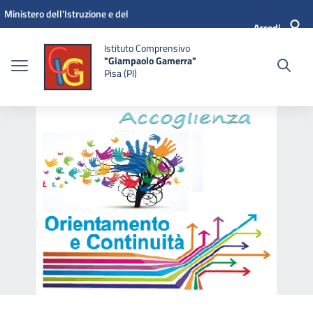
Vai ai contenuti
Vai al menu di navigazione
Vai al footer
Ministero dell'Istruzione e del
Accedi
Merito
Istituto Comprensivo
"Giampaolo Gamerra"
Pisa (PI)