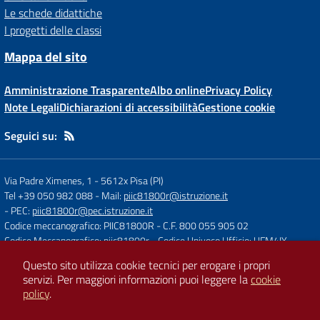
Le schede didattiche
I progetti delle classi
Mappa del sito
Amministrazione Trasparente
Albo online
Privacy Policy
Note Legali
Dichiarazioni di accessibilità
Gestione cookie
Seguici su:
Via Padre Ximenes, 1
-
5612x Pisa (PI)
Tel +39 050 982 088
- Mail:
piic81800r@istruzione.it
- PEC:
piic81800r@pec.istruzione.it
Codice meccanografico: PIIC81800R
- C.F. 800 055 905 02
Codice Meccanografico: piic81800r
- Codice Univoco Ufficio: UFM4IY
Questo sito utilizza cookie tecnici per erogare i propri
servizi.
Per maggiori informazioni puoi leggere la
cookie
Concept & Design by
Designers Italia
policy
.
Sito web realizzato con CMS
SCUOLASTICO