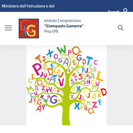
Vai ai contenuti
Vai al menu di navigazione
Vai al footer
Ministero dell'Istruzione e del
Accedi
Merito
Istituto Comprensivo
"Giampaolo Gamerra"
Pisa (PI)