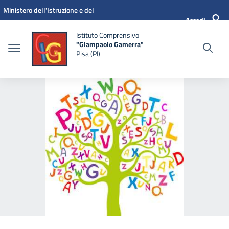
Vai ai contenuti
Vai al menu di navigazione
Vai al footer
Ministero dell'Istruzione e del
Accedi
Merito
Istituto Comprensivo
"Giampaolo Gamerra"
Pisa (PI)