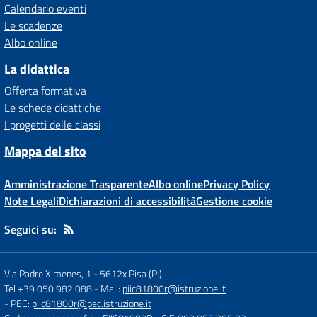
Calendario eventi
Le scadenze
Albo online
La didattica
Offerta formativa
Le schede didattiche
I progetti delle classi
Mappa del sito
Amministrazione Trasparente
Albo online
Privacy Policy
Note Legali
Dichiarazioni di accessibilità
Gestione cookie
Seguici su:
Via Padre Ximenes, 1
-
5612x Pisa (PI)
Tel +39 050 982 088
- Mail:
piic81800r@istruzione.it
- PEC:
piic81800r@pec.istruzione.it