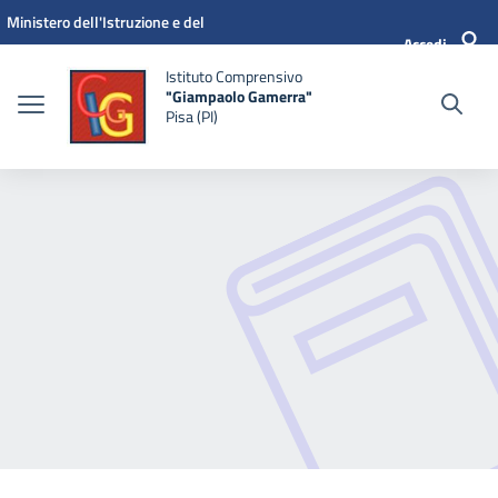
Vai ai contenuti
Vai al menu di navigazione
Vai al footer
Ministero dell'Istruzione e del
Accedi
Merito
Istituto Comprensivo
"Giampaolo Gamerra"
Pisa (PI)