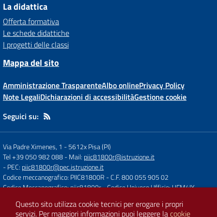
La didattica
Offerta formativa
Le schede didattiche
I progetti delle classi
Mappa del sito
Amministrazione Trasparente
Albo online
Privacy Policy
Note Legali
Dichiarazioni di accessibilità
Gestione cookie
Seguici su:
Via Padre Ximenes, 1
-
5612x Pisa (PI)
Tel +39 050 982 088
- Mail:
piic81800r@istruzione.it
- PEC:
piic81800r@pec.istruzione.it
Codice meccanografico: PIIC81800R
- C.F. 800 055 905 02
Codice Meccanografico: piic81800r
- Codice Univoco Ufficio: UFM4IY
Questo sito utilizza cookie tecnici per erogare i propri
servizi.
Per maggiori informazioni puoi leggere la
cookie
Concept & Design by
Designers Italia