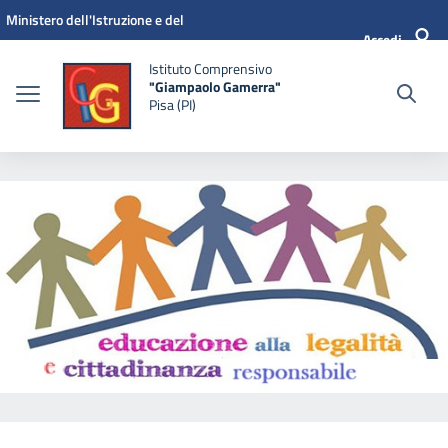
Vai ai contenuti
Vai al menu di navigazione
Vai al footer
Ministero dell'Istruzione e del
Accedi
Merito
Istituto Comprensivo
"Giampaolo Gamerra"
Pisa (PI)