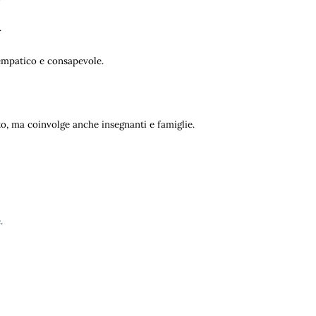
.
 empatico e consapevole.
uto, ma coinvolge anche insegnanti e famiglie.
e.