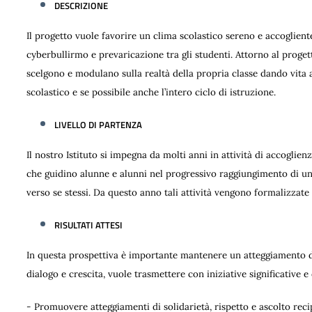
DESCRIZIONE
Il progetto vuole favorire un clima scolastico sereno e accoglient
cyberbullirmo e prevaricazione tra gli studenti. Attorno al progett
scelgono e modulano sulla realtà della propria classe dando vita a
scolastico e se possibile anche l’intero ciclo di istruzione.
LIVELLO DI PARTENZA
Il nostro Istituto si impegna da molti anni in attività di accoglie
che guidino alunne e alunni nel progressivo raggiungimento di una
verso se stessi. Da questo anno tali attività vengono formalizzate 
RISULTATI ATTESI
In questa prospettiva è importante mantenere un atteggiamento di
dialogo e crescita, vuole trasmettere con iniziative significative e 
- Promuovere atteggiamenti di solidarietà, rispetto e ascolto reci