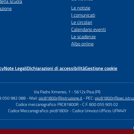
della scuola
Le notizie
azione
I comunicati
Le circolari
Calendario eventi
Le scadenze
Albo online
cy
Note Legali
Dichiarazioni di accessibilità
Gestione cookie
Via Padre Ximenes, 1
-
5612x Pisa (PI)
39 050 982 088
- Mail:
piic81800r@istruzione.it
- PEC:
piic81800r@pec.istruz
Codice meccanografico: PIIC81800R
- C.F. 800 055 905 02
Codice Meccanografico: piic81800r
- Codice Univoco Ufficio: UFM4IY