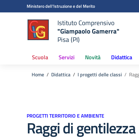
Vai ai contenuti
Vai al menu di navigazione
Vai al footer
Ministero dell'Istruzione e del Merito
Istituto Comprensivo
"Giampaolo Gamerra"
Pisa (PI)
Scuola
Servizi
Novità
Didattica
Home
Didattica
I progetti delle classi
Ragg
PROGETTI TERRITORIO E AMBIENTE
Raggi di gentilezza