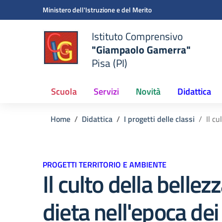
Vai ai contenuti
Vai al menu di navigazione
Vai al footer
Ministero dell'Istruzione e del Merito
Istituto Comprensivo
"Giampaolo Gamerra"
Pisa (PI)
Scuola
Servizi
Novità
Didattica
Home
Didattica
I progetti delle classi
Il cu
PROGETTI TERRITORIO E AMBIENTE
Il culto della bellez
dieta nell'epoca dei