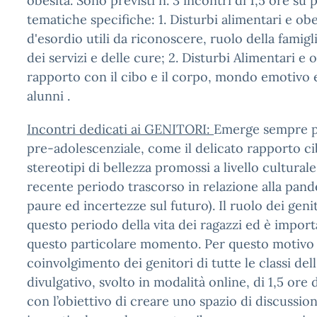
obesità. Sono previsti n. 3 incontri di 1,5 ore su
tematiche specifiche: 1. Disturbi alimentari e obe
d'esordio utili da riconoscere, ruolo della famigli
dei servizi e delle cure; 2. Disturbi Alimentari e o
rapporto con il cibo e il corpo, mondo emotivo e
alunni .
Incontri dedicati ai GENITORI:
Emerge sempre pi
pre-adolescenziale, come il delicato rapporto c
stereotipi di bellezza promossi a livello culturale
recente periodo trascorso in relazione alla pande
paure ed incertezze sul futuro). Il ruolo dei gen
questo periodo della vita dei ragazzi ed è import
questo particolare momento. Per questo motivo l’
coinvolgimento dei genitori di tutte le classi del
divulgativo, svolto in modalità online, di 1,5 ore
con l’obiettivo di creare uno spazio di discussion