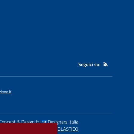
Seguici su:
ione.it
Concept & Design by
Designers Italia
eb realizzato con CMS
SCUOLASTICO