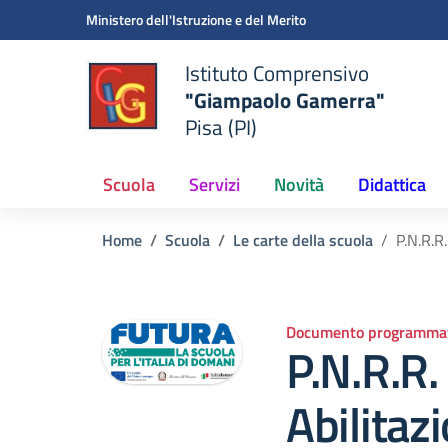
Vai ai contenuti
Vai al menu di navigazione
Vai al footer
Ministero dell'Istruzione e del Merito
Istituto Comprensivo
"Giampaolo Gamerra"
Pisa (PI)
Scuola
Servizi
Novità
Didattica
Home
Scuola
Le carte della scuola
P.N.R.R.
Documento programmat
P.N.R.R.
Abilitaz