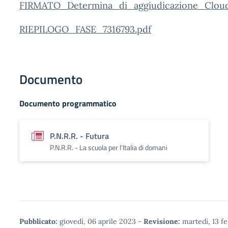
FIRMATO_Determina_di_aggiudicazione_Cloud
RIEPILOGO_FASE_7316793.pdf
Documento
Documento programmatico
P.N.R.R. - Futura
P.N.R.R. - La scuola per l'Italia di domani
Pubblicato:
giovedì, 06 aprile 2023
-
Revisione:
martedì, 13 f