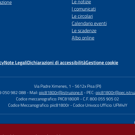
Le notizie
azione
I comunicati
Le circolari
Calendario eventi
Le scadenze
Albo online
cy
Note Legali
Dichiarazioni di accessibilità
Gestione cookie
Via Padre Ximenes, 1
-
5612x Pisa (PI)
39 050 982 088
- Mail:
piic81800r@istruzione.it
- PEC:
piic81800r@pec.istruz
Codice meccanografico: PIIC81800R
- C.F. 800 055 905 02
Codice Meccanografico: piic81800r
- Codice Univoco Ufficio: UFM4IY
Sito w