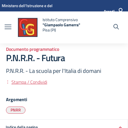
Vai ai contenuti
Vai al menu di navigazione
Vai al footer
Ministero dell'Istruzione e del
Accedi
Merito
Istituto Comprensivo
"Giampaolo Gamerra"
Pisa (PI)
Documento programmatico
P.N.R.R. - Futura
P.N.R.R. - La scuola per l'Italia di domani
Stampa / Condividi
Argomenti
PNRR
Indice della pagina