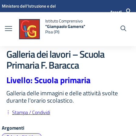
Vai ai contenuti
Vai al menu di navigazione
Vai al footer
Ministero dell'Istruzione e del
Accedi
Merito
Istituto Comprensivo
"Giampaolo Gamerra"
Pisa (PI)
Galleria dei lavori – Scuola
Primaria F. Baracca
Livello: Scuola primaria
Galleria delle immagini e delle attività svolte
durante l'orario scolastico.
Stampa / Condividi
Argomenti