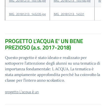
IMG_20181213_145136.jpg
IMG_20181213_145146.jpg
IMG_
IMG_20181213_145235.jpg
IMG_20181213_14531
PROGETTO L’ACQUA E’ UN BENE
PREZIOSO (a.s. 2017-2018)
Questo progetto è stato ideato e realizzato per
sottoporre l’attenzione degli alunni su una tematica di
importanza fondamentale: L ACQUA. La tematica è
stata ampiamente approfondita perché ha coinvolto la
classe per l’intero anno scolastico.
progetto L'acqua è un