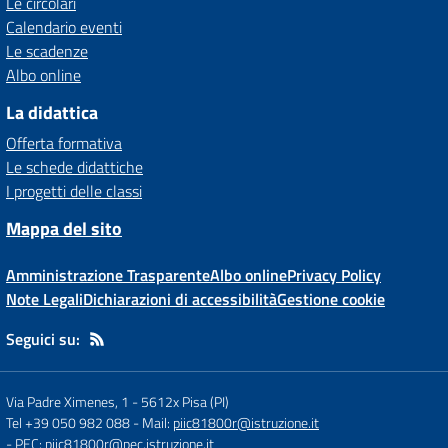
Le circolari
Calendario eventi
Le scadenze
Albo online
La didattica
Offerta formativa
Le schede didattiche
I progetti delle classi
Mappa del sito
Amministrazione Trasparente
Albo online
Privacy Policy
Note Legali
Dichiarazioni di accessibilità
Gestione cookie
Seguici su:
Via Padre Ximenes, 1
-
5612x Pisa (PI)
Tel +39 050 982 088
- Mail:
piic81800r@istruzione.it
- PEC:
piic81800r@pec.istruzione.it