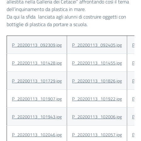
allestita nella Galleria dei Cetacei” affrontando così il tema
dell’inquinamento da plastica in mare.
Da qui la sfida lanciata agli alunni di costruire oggetti con
bottiglie di plastica da portare a scuola.
P_20200113_092309.jpg
P_20200113_092405.jpg
P_2
P_20200113_101428.jpg
P_20200113_101455.jpg
P_2
P_20200113_101729.jpg
P_20200113_101826.jpg
P_2
P_20200113_101907.jpg
P_20200113_101922.jpg
P_2
P_20200113_101943.jpg
P_20200113_102006.jpg
P_2
P_20200113_102046.jpg
P_20200113_102057.jpg
P_2