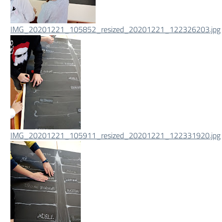
IMG_20201221_105852_resized_20201221_122326203.jpg
IMG_20201221_105911_resized_20201221_122331920.jpg