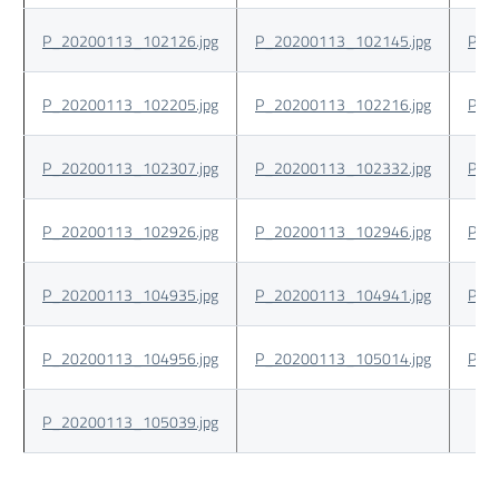
P_20200113_102126.jpg
P_20200113_102145.jpg
P_2
P_20200113_102205.jpg
P_20200113_102216.jpg
P_2
P_20200113_102307.jpg
P_20200113_102332.jpg
P_2
P_20200113_102926.jpg
P_20200113_102946.jpg
P_2
P_20200113_104935.jpg
P_20200113_104941.jpg
P_2
P_20200113_104956.jpg
P_20200113_105014.jpg
P_2
P_20200113_105039.jpg