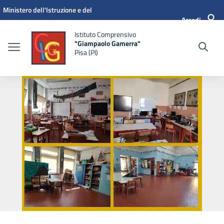
Vai ai contenuti
Vai al menu di navigazione
Vai al footer
Ministero dell'Istruzione e del
Accedi
Merito
Istituto Comprensivo
"Giampaolo Gamerra"
Pisa (PI)