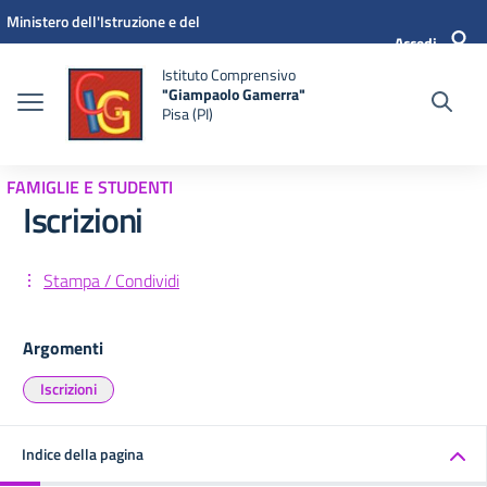
Vai ai contenuti
Vai al menu di navigazione
Vai al footer
Ministero dell'Istruzione e del
Accedi
Merito
Istituto Comprensivo
"Giampaolo Gamerra"
Pisa (PI)
FAMIGLIE E STUDENTI
Iscrizioni
Stampa / Condividi
Argomenti
Iscrizioni
Indice della pagina