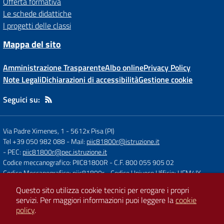
Offerta formativa
Le schede didattiche
I progetti delle classi
Mappa del sito
Amministrazione Trasparente
Albo online
Privacy Policy
Note Legali
Dichiarazioni di accessibilità
Gestione cookie
Seguici su:
Via Padre Ximenes, 1
-
5612x Pisa (PI)
Tel +39 050 982 088
- Mail:
piic81800r@istruzione.it
- PEC:
piic81800r@pec.istruzione.it
Codice meccanografico: PIIC81800R
- C.F. 800 055 905 02
Codice Meccanografico: piic81800r
- Codice Univoco Ufficio: UFM4IY
Questo sito utilizza cookie tecnici per erogare i propri
servizi.
Per maggiori informazioni puoi leggere la
cookie
Concept & Design by
Designers Italia
policy
.
Sito web realizzato con CMS
SCUOLASTICO