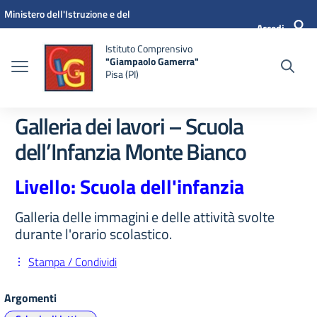
Vai ai contenuti
Vai al menu di navigazione
Vai al footer
Ministero dell'Istruzione e del
Accedi
Merito
Istituto Comprensivo
"Giampaolo Gamerra"
Pisa (PI)
Galleria dei lavori – Scuola
dell’Infanzia Monte Bianco
Livello: Scuola dell'infanzia
Galleria delle immagini e delle attività svolte
durante l'orario scolastico.
Stampa / Condividi
Argomenti