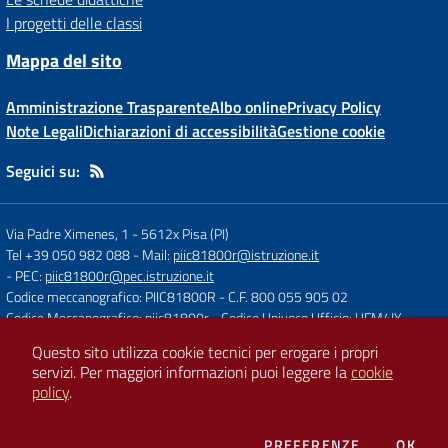
I progetti delle classi
Mappa del sito
Amministrazione Trasparente
Albo online
Privacy Policy
Note Legali
Dichiarazioni di accessibilità
Gestione cookie
Seguici su:
Via Padre Ximenes, 1
-
5612x Pisa (PI)
Tel +39 050 982 088
- Mail:
piic81800r@istruzione.it
- PEC:
piic81800r@pec.istruzione.it
Codice meccanografico: PIIC81800R
- C.F. 800 055 905 02
Codice Meccanografico: piic81800r
- Codice Univoco Ufficio: UFM4IY
Questo sito utilizza cookie tecnici per erogare i propri
servizi.
Per maggiori informazioni puoi leggere la
cookie
Concept & Design by
Designers Italia
policy
.
Sito web realizzato con CMS
SCUOLASTICO
DEI COOKIE
PREFERENZE
OK